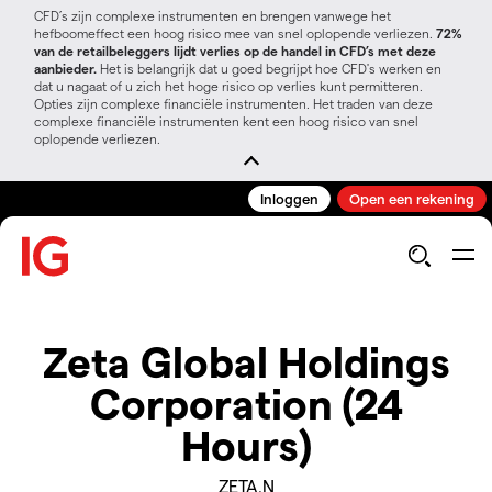
CFD’s zijn complexe instrumenten en brengen vanwege het
hefboomeffect een hoog risico mee van snel oplopende verliezen.
72%
van de retailbeleggers lijdt verlies op de handel in CFD’s met deze
aanbieder.
Het is belangrijk dat u goed begrijpt hoe CFD's werken en
dat u nagaat of u zich het hoge risico op verlies kunt permitteren.
Opties zijn complexe financiële instrumenten. Het traden van deze
complexe financiële instrumenten kent een hoog risico van snel
oplopende verliezen.
Inloggen
Open een rekening
Zeta Global Holdings
Corporation (24
Hours)
ZETA.N