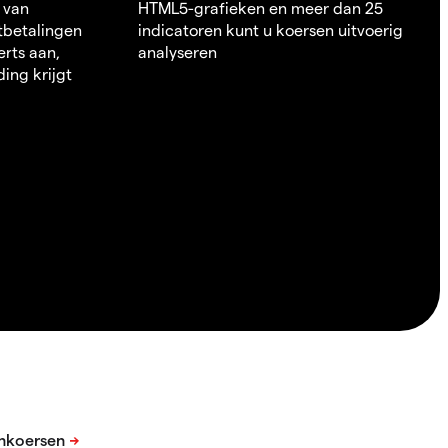
 van
HTML5-grafieken en meer dan 25
itbetalingen
indicatoren kunt u koersen uitvoerig
erts aan,
analyseren
ding krijgt