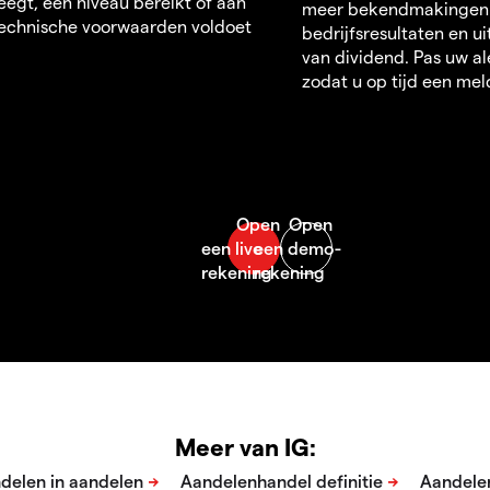
egt, een niveau bereikt of aan
meer bekendmakingen
echnische voorwaarden voldoet
bedrijfsresultaten en u
van dividend. Pas uw al
zodat u op tijd een mel
Meer van IG: