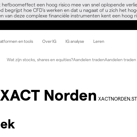
 hefboomeffect een hoog risico mee van snel oplopende verli
ed begrijpt hoe CFD's werken en dat u nagaat of u zich het hoge
en van deze complexe financiële instrumenten kent een hoog ri
latformen en tools
Over IG
IG analyse
Leren
Wat zijn stocks, shares en equities?
Aandelen traden
Aandelen traden 
XACT Norden
XACTNORDEN.ST
iek