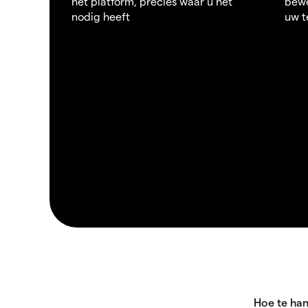
het platform, precies waar u het
bewe
nodig heeft
uw t