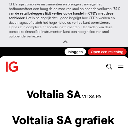
CFD’s zijn complexe instrumenten en brengen vanwege het
hefboomeffect een hoog risico mee van snel oplopende verliezen.
72%
van de retailbeleggers lijdt verlies op de handel in CFD’s met deze
aanbieder.
Het is belangrijk dat u goed begrijpt hoe CFD's werken en
dat u nagaat of u zich het hoge risico op verlies kunt permitteren.
Opties zijn complexe financiële instrumenten. Het traden van deze
complexe financiële instrumenten kent een hoog risico van snel
oplopende verliezen.
Inloggen
Open een rekening
Voltalia SA
VLTSA.PA
Voltalia SA grafiek