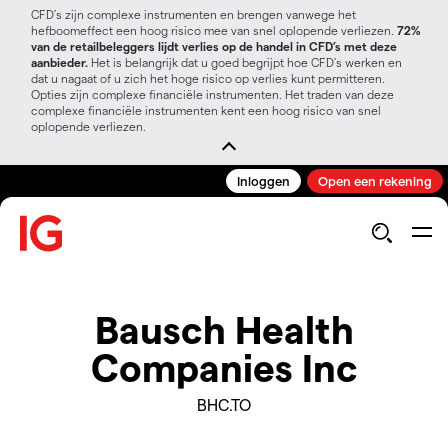
CFD’s zijn complexe instrumenten en brengen vanwege het
hefboomeffect een hoog risico mee van snel oplopende verliezen.
72%
van de retailbeleggers lijdt verlies op de handel in CFD’s met deze
aanbieder.
Het is belangrijk dat u goed begrijpt hoe CFD's werken en
dat u nagaat of u zich het hoge risico op verlies kunt permitteren.
Opties zijn complexe financiële instrumenten. Het traden van deze
complexe financiële instrumenten kent een hoog risico van snel
oplopende verliezen.
Inloggen
Open een rekening
Bausch Health
Companies Inc
BHC.TO