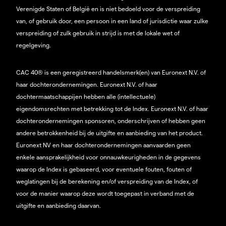
Verenigde Staten of België en is niet bedoeld voor de verspreiding
van, of gebruik door, een persoon in een land of jurisdictie waar zulke
verspreiding of zulk gebruik in strijd is met de lokale wet of
regelgeving.
CAC 40® is een geregistreerd handelsmerk(en) van Euronext N.V. of
haar dochterondernemingen. Euronext N.V. of haar
dochtermaatschappijen hebben alle (intellectuele)
eigendomsrechten met betrekking tot de Index. Euronext N.V. of haar
dochterondernemingen sponsoren, onderschrijven of hebben geen
andere betrokkenheid bij de uitgifte en aanbieding van het product.
Euronext NV en haar dochterondernemingen aanvaarden geen
enkele aansprakelijkheid voor onnauwkeurigheden in de gegevens
waarop de Index is gebaseerd, voor eventuele fouten, fouten of
weglatingen bij de berekening en/of verspreiding van de Index, of
voor de manier waarop deze wordt toegepast in verband met de
uitgifte en aanbieding daarvan.