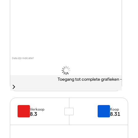
Data zijn indicatief
Toegang tot complete grafieken -
Verkoop
Koop
8.3
8.31