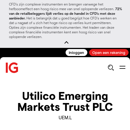
CFD’s zijn complexe instrumenten en brengen vanwege het
hefboomeffect een hoog risico mee van snel oplopende verliezen.
72%
van de retailbeleggers lijdt verlies op de handel in CFD’s met deze
aanbieder.
Het is belangrijk dat u goed begrijpt hoe CFD's werken en
dat u nagaat of u zich het hoge risico op verlies kunt permitteren.
Opties zijn complexe financiële instrumenten. Het traden van deze
complexe financiële instrumenten kent een hoog risico van snel
oplopende verliezen.
Inloggen
Open een rekening
Utilico Emerging
Markets Trust PLC
UEM.L