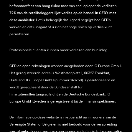
hefboomeffect een hoog risico mee van snel oplopende verliezen.
72% van de retailbeleggers lijdt verlies op de handel in CFD’s met
deze aanbieder.
Het is belangrijk dat u goed begrijpt hoe CFD's
werken en dat u nagaat of u zich het hoge risico op verlies kunt
permitteren.
Professionele cliënten kunnen meer verliezen dan hun inleg.
CFD en optie rekeningen worden aangeboden door IG Europe GmbH.
Het geregistreerde adres is Westhafenplatz 1, 60327 Frankfurt,
Duitsland. IG Europe GmbH (nummer 148759) is geautoriseerd en
wordt gereguleerd door de Bundesanstalt für
Finanzdienstleistungsaufsicht en de Deutsche Bundesbank. IG
Europe GmbH Zweden is geregistreerd bij de Finansinspektionen.
De informatie op deze website is niet gericht aan inwoners van de
Verenigde Staten of België en is niet bedoeld voor de verspreiding
van, of gebruik door, een persoon in een land of jurisdictie waar zulke