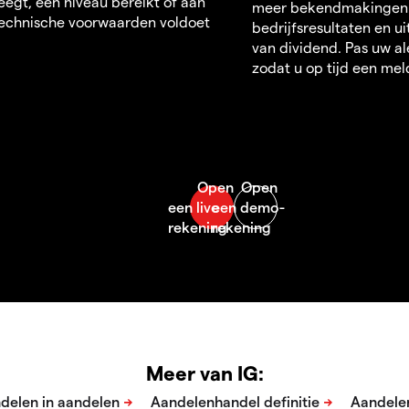
egt, een niveau bereikt of aan
meer bekendmakingen
echnische voorwaarden voldoet
bedrijfsresultaten en u
van dividend. Pas uw al
zodat u op tijd een mel
Meer van IG: