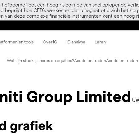
 hefboomeffect een hoog risico mee van snel oplopende verli
ed begrijpt hoe CFD's werken en dat u nagaat of u zich het hoge
en van deze complexe financiële instrumenten kent een hoog ri
latformen en tools
Over IG
IG analyse
Leren
Wat zijn stocks, shares en equities?
Aandelen traden
Aandelen traden 
niti Group Limited
UW
d grafiek