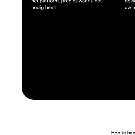
het platform, precies waar u het
bewe
nodig heeft
uw t