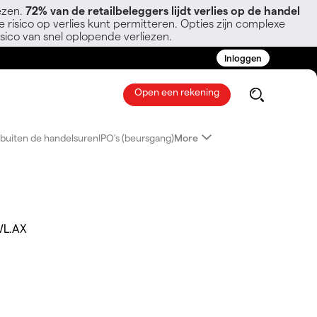
ezen.
72% van de retailbeleggers lijdt verlies op de handel
 risico op verlies kunt permitteren. Opties zijn complexe
sico van snel oplopende verliezen.
Inloggen
Open een rekening
buiten de handelsuren
IPO's (beursgang)
More
L.AX