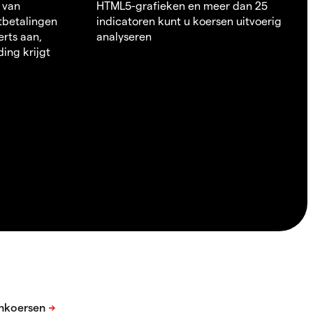
 van
HTML5-grafieken en meer dan 25
itbetalingen
indicatoren kunt u koersen uitvoerig
erts aan,
analyseren
ding krijgt