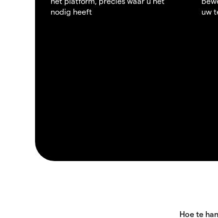
het platform, precies waar u het
bewe
nodig heeft
uw t