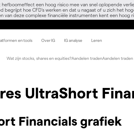
 hefboomeffect een hoog risico mee van snel oplopende verli
ed begrijpt hoe CFD's werken en dat u nagaat of u zich het hoge
en van deze complexe financiële instrumenten kent een hoog ri
latformen en tools
Over IG
IG analyse
Leren
Wat zijn stocks, shares en equities?
Aandelen traden
Aandelen traden 
es UltraShort Fina
rt Financials grafiek