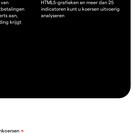
 van
HTML5-grafieken en meer dan 25
itbetalingen
indicatoren kunt u koersen uitvoerig
erts aan,
analyseren
ding krijgt