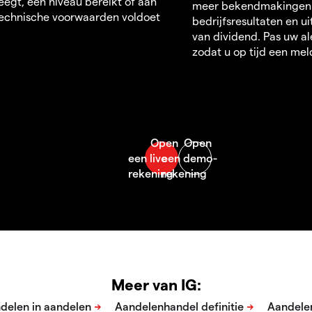
egt, een niveau bereikt of aan
meer bekendmakingen
echnische voorwaarden voldoet
bedrijfsresultaten en u
van dividend. Pas uw al
zodat u op tijd een mel
Meer van IG: