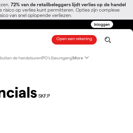
ezen.
72% van de retailbeleggers lijdt verlies op de handel
 risico op verlies kunt permitteren. Opties zijn complexe
sico van snel oplopende verliezen.
Inloggen
Open een rekening
buiten de handelsuren
IPO's (beursgang)
More
ncials
SKF.P