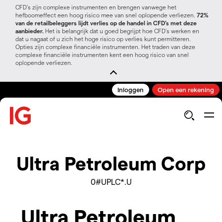
CFD’s zijn complexe instrumenten en brengen vanwege het
hefboomeffect een hoog risico mee van snel oplopende verliezen.
72%
van de retailbeleggers lijdt verlies op de handel in CFD’s met deze
aanbieder.
Het is belangrijk dat u goed begrijpt hoe CFD's werken en
dat u nagaat of u zich het hoge risico op verlies kunt permitteren.
Opties zijn complexe financiële instrumenten. Het traden van deze
complexe financiële instrumenten kent een hoog risico van snel
oplopende verliezen.
Inloggen
Open een rekening
Ultra Petroleum Corp
0#UPLC*.U
Ultra Petroleum