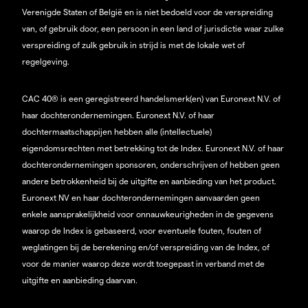
Verenigde Staten of België en is niet bedoeld voor de verspreiding
van, of gebruik door, een persoon in een land of jurisdictie waar zulke
verspreiding of zulk gebruik in strijd is met de lokale wet of
regelgeving.
CAC 40® is een geregistreerd handelsmerk(en) van Euronext N.V. of
haar dochterondernemingen. Euronext N.V. of haar
dochtermaatschappijen hebben alle (intellectuele)
eigendomsrechten met betrekking tot de Index. Euronext N.V. of haar
dochterondernemingen sponsoren, onderschrijven of hebben geen
andere betrokkenheid bij de uitgifte en aanbieding van het product.
Euronext NV en haar dochterondernemingen aanvaarden geen
enkele aansprakelijkheid voor onnauwkeurigheden in de gegevens
waarop de Index is gebaseerd, voor eventuele fouten, fouten of
weglatingen bij de berekening en/of verspreiding van de Index, of
voor de manier waarop deze wordt toegepast in verband met de
uitgifte en aanbieding daarvan.