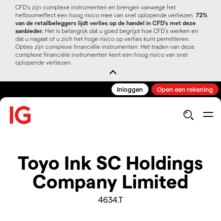
CFD’s zijn complexe instrumenten en brengen vanwege het
hefboomeffect een hoog risico mee van snel oplopende verliezen.
72%
van de retailbeleggers lijdt verlies op de handel in CFD’s met deze
aanbieder.
Het is belangrijk dat u goed begrijpt hoe CFD's werken en
dat u nagaat of u zich het hoge risico op verlies kunt permitteren.
Opties zijn complexe financiële instrumenten. Het traden van deze
complexe financiële instrumenten kent een hoog risico van snel
oplopende verliezen.
Inloggen
Open een rekening
Toyo Ink SC Holdings
Company Limited
4634.T