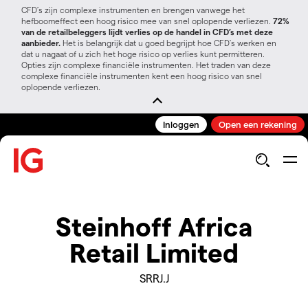
CFD’s zijn complexe instrumenten en brengen vanwege het
hefboomeffect een hoog risico mee van snel oplopende verliezen.
72%
van de retailbeleggers lijdt verlies op de handel in CFD’s met deze
aanbieder.
Het is belangrijk dat u goed begrijpt hoe CFD's werken en
dat u nagaat of u zich het hoge risico op verlies kunt permitteren.
Opties zijn complexe financiële instrumenten. Het traden van deze
complexe financiële instrumenten kent een hoog risico van snel
oplopende verliezen.
Inloggen
Open een rekening
Steinhoff Africa
Retail Limited
SRRJ.J