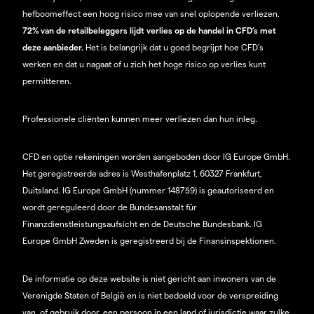
hefboomeffect een hoog risico mee van snel oplopende verliezen.
72% van de retailbeleggers lijdt verlies op de handel in CFD’s met
deze aanbieder.
Het is belangrijk dat u goed begrijpt hoe CFD's
werken en dat u nagaat of u zich het hoge risico op verlies kunt
permitteren.
Professionele cliënten kunnen meer verliezen dan hun inleg.
CFD en optie rekeningen worden aangeboden door IG Europe GmbH.
Het geregistreerde adres is Westhafenplatz 1, 60327 Frankfurt,
Duitsland. IG Europe GmbH (nummer 148759) is geautoriseerd en
wordt gereguleerd door de Bundesanstalt für
Finanzdienstleistungsaufsicht en de Deutsche Bundesbank. IG
Europe GmbH Zweden is geregistreerd bij de Finansinspektionen.
De informatie op deze website is niet gericht aan inwoners van de
Verenigde Staten of België en is niet bedoeld voor de verspreiding
van, of gebruik door, een persoon in een land of jurisdictie waar zulke