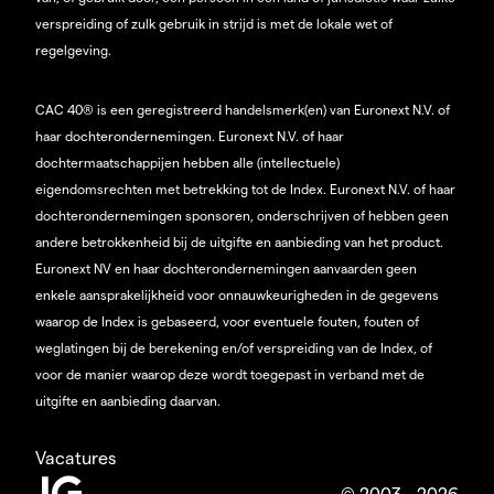
verspreiding of zulk gebruik in strijd is met de lokale wet of
regelgeving.
CAC 40® is een geregistreerd handelsmerk(en) van Euronext N.V. of
haar dochterondernemingen. Euronext N.V. of haar
dochtermaatschappijen hebben alle (intellectuele)
eigendomsrechten met betrekking tot de Index. Euronext N.V. of haar
dochterondernemingen sponsoren, onderschrijven of hebben geen
andere betrokkenheid bij de uitgifte en aanbieding van het product.
Euronext NV en haar dochterondernemingen aanvaarden geen
enkele aansprakelijkheid voor onnauwkeurigheden in de gegevens
waarop de Index is gebaseerd, voor eventuele fouten, fouten of
weglatingen bij de berekening en/of verspreiding van de Index, of
voor de manier waarop deze wordt toegepast in verband met de
uitgifte en aanbieding daarvan.
Vacatures
© 2003 - 2026