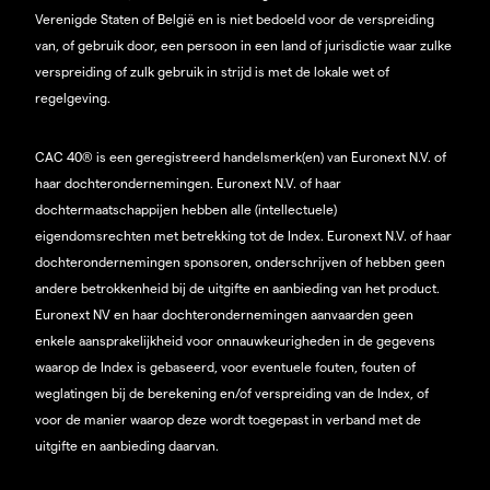
Verenigde Staten of België en is niet bedoeld voor de verspreiding
van, of gebruik door, een persoon in een land of jurisdictie waar zulke
verspreiding of zulk gebruik in strijd is met de lokale wet of
regelgeving.
CAC 40® is een geregistreerd handelsmerk(en) van Euronext N.V. of
haar dochterondernemingen. Euronext N.V. of haar
dochtermaatschappijen hebben alle (intellectuele)
eigendomsrechten met betrekking tot de Index. Euronext N.V. of haar
dochterondernemingen sponsoren, onderschrijven of hebben geen
andere betrokkenheid bij de uitgifte en aanbieding van het product.
Euronext NV en haar dochterondernemingen aanvaarden geen
enkele aansprakelijkheid voor onnauwkeurigheden in de gegevens
waarop de Index is gebaseerd, voor eventuele fouten, fouten of
weglatingen bij de berekening en/of verspreiding van de Index, of
voor de manier waarop deze wordt toegepast in verband met de
uitgifte en aanbieding daarvan.