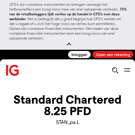
CFD’s zijn complexe instrumenten en brengen vanwege het
hefboomeffect een hoog risico mee van snel oplopende verliezen.
72%
van de retailbeleggers lijdt verlies op de handel in CFD’s met deze
aanbieder.
Het is belangrijk dat u goed begrijpt hoe CFD's werken en
dat u nagaat of u zich het hoge risico op verlies kunt permitteren.
Opties zijn complexe financiële instrumenten. Het traden van deze
complexe financiële instrumenten kent een hoog risico van snel
oplopende verliezen.
Inloggen
Open een rekening
Standard Chartered
8.25 PFD
STAN_pa.L