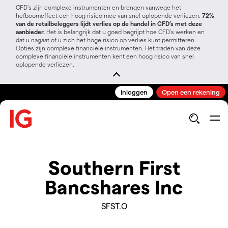
CFD’s zijn complexe instrumenten en brengen vanwege het
hefboomeffect een hoog risico mee van snel oplopende verliezen.
72%
van de retailbeleggers lijdt verlies op de handel in CFD’s met deze
aanbieder.
Het is belangrijk dat u goed begrijpt hoe CFD's werken en
dat u nagaat of u zich het hoge risico op verlies kunt permitteren.
Opties zijn complexe financiële instrumenten. Het traden van deze
complexe financiële instrumenten kent een hoog risico van snel
oplopende verliezen.
Inloggen
Open een rekening
Southern First
Bancshares Inc
SFST.O