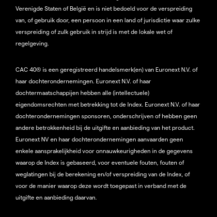
Verenigde Staten of België en is niet bedoeld voor de verspreiding
van, of gebruik door, een persoon in een land of jurisdictie waar zulke
verspreiding of zulk gebruik in strijd is met de lokale wet of
regelgeving.
CAC 40® is een geregistreerd handelsmerk(en) van Euronext N.V. of
haar dochterondernemingen. Euronext N.V. of haar
dochtermaatschappijen hebben alle (intellectuele)
eigendomsrechten met betrekking tot de Index. Euronext N.V. of haar
dochterondernemingen sponsoren, onderschrijven of hebben geen
andere betrokkenheid bij de uitgifte en aanbieding van het product.
Euronext NV en haar dochterondernemingen aanvaarden geen
enkele aansprakelijkheid voor onnauwkeurigheden in de gegevens
waarop de Index is gebaseerd, voor eventuele fouten, fouten of
weglatingen bij de berekening en/of verspreiding van de Index, of
voor de manier waarop deze wordt toegepast in verband met de
uitgifte en aanbieding daarvan.