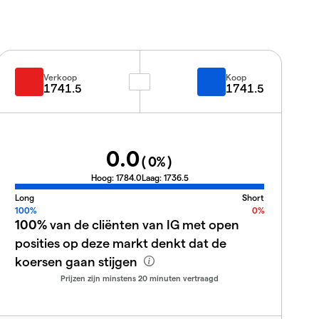
Verkoop
Koop
1741.5
1741.5
0.0
(
0
%)
Hoog:
1784.0
Laag:
1736.5
Long
Short
100%
0%
100%
van de cliënten van IG met open
posities op deze markt denkt dat de
koersen gaan stijgen
Prijzen zijn minstens 20 minuten vertraagd