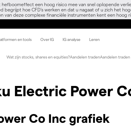
 hefboomeffect een hoog risico mee van snel oplopende verli
ed begrijpt hoe CFD's werken en dat u nagaat of u zich het hoge
en van deze complexe financiële instrumenten kent een hoog ri
latformen en tools
Over IG
IG analyse
Leren
Wat zijn stocks, shares en equities?
Aandelen traden
Aandelen traden 
u Electric Power C
ower Co Inc grafiek