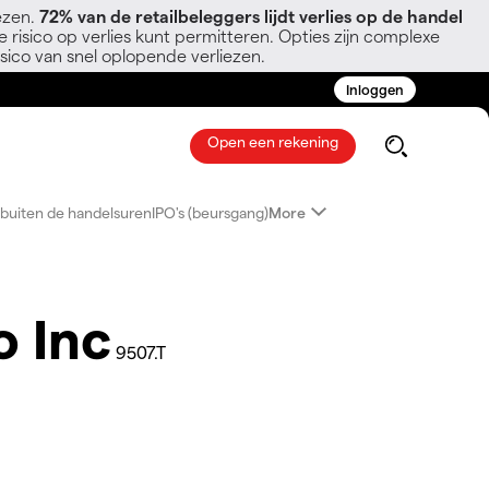
ezen.
72% van de retailbeleggers lijdt verlies op de handel
 risico op verlies kunt permitteren. Opties zijn complexe
sico van snel oplopende verliezen.
Inloggen
Open een rekening
buiten de handelsuren
IPO's (beursgang)
More
o Inc
9507.T