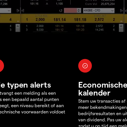
ie typen alerts
Economisch
kalender
tvangt een melding als een
s een bepaald aantal punten
Stem uw transacties af
egt, een niveau bereikt of aan
meer bekendmakingen
echnische voorwaarden voldoet
bedrijfsresultaten en u
van dividend. Pas uw al
zodat u op tijd een mel