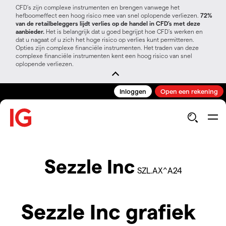
CFD’s zijn complexe instrumenten en brengen vanwege het
hefboomeffect een hoog risico mee van snel oplopende verliezen.
72%
van de retailbeleggers lijdt verlies op de handel in CFD’s met deze
aanbieder.
Het is belangrijk dat u goed begrijpt hoe CFD's werken en
dat u nagaat of u zich het hoge risico op verlies kunt permitteren.
Opties zijn complexe financiële instrumenten. Het traden van deze
complexe financiële instrumenten kent een hoog risico van snel
oplopende verliezen.
Inloggen
Open een rekening
Sezzle Inc
SZL.AX^A24
Sezzle Inc grafiek