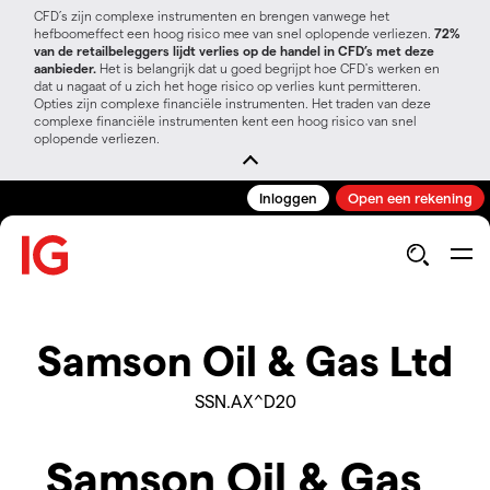
CFD’s zijn complexe instrumenten en brengen vanwege het
hefboomeffect een hoog risico mee van snel oplopende verliezen.
72%
van de retailbeleggers lijdt verlies op de handel in CFD’s met deze
aanbieder.
Het is belangrijk dat u goed begrijpt hoe CFD's werken en
dat u nagaat of u zich het hoge risico op verlies kunt permitteren.
Opties zijn complexe financiële instrumenten. Het traden van deze
complexe financiële instrumenten kent een hoog risico van snel
oplopende verliezen.
Inloggen
Open een rekening
Samson Oil & Gas Ltd
SSN.AX^D20
Samson Oil & Gas