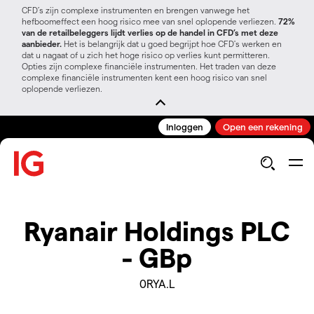
CFD’s zijn complexe instrumenten en brengen vanwege het
hefboomeffect een hoog risico mee van snel oplopende verliezen.
72%
van de retailbeleggers lijdt verlies op de handel in CFD’s met deze
aanbieder.
Het is belangrijk dat u goed begrijpt hoe CFD's werken en
dat u nagaat of u zich het hoge risico op verlies kunt permitteren.
Opties zijn complexe financiële instrumenten. Het traden van deze
complexe financiële instrumenten kent een hoog risico van snel
oplopende verliezen.
Inloggen
Open een rekening
Ryanair Holdings PLC
- GBp
0RYA.L