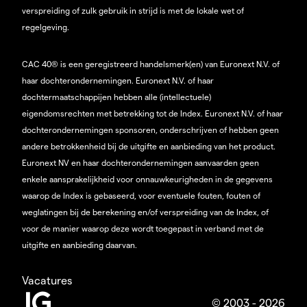
verspreiding of zulk gebruik in strijd is met de lokale wet of
regelgeving.
CAC 40® is een geregistreerd handelsmerk(en) van Euronext N.V. of
haar dochterondernemingen. Euronext N.V. of haar
dochtermaatschappijen hebben alle (intellectuele)
eigendomsrechten met betrekking tot de Index. Euronext N.V. of haar
dochterondernemingen sponsoren, onderschrijven of hebben geen
andere betrokkenheid bij de uitgifte en aanbieding van het product.
Euronext NV en haar dochterondernemingen aanvaarden geen
enkele aansprakelijkheid voor onnauwkeurigheden in de gegevens
waarop de Index is gebaseerd, voor eventuele fouten, fouten of
weglatingen bij de berekening en/of verspreiding van de Index, of
voor de manier waarop deze wordt toegepast in verband met de
uitgifte en aanbieding daarvan.
Vacatures
© 2003 - 2026