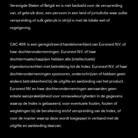
Verenigde Staten of België en is niet bedoeld voor de verspreiding
van, of gebruik door, een persoon in een land of jurisdictie waar zulke
verspreiding of zulk gebruik in strijd is met de lokale wet of
regelgeving.
CAC 40® is een geregistreerd handelsmerk(en) van Euronext N.V. of
haar dochterondernemingen. Euronext N.V. of haar
dochtermaatschappijen hebben alle (intellectuele)
eigendomsrechten met betrekking tot de Index. Euronext N.V. of haar
dochterondernemingen sponsoren, onderschrijven of hebben geen
andere betrokkenheid bij de uitgifte en aanbieding van het product.
Euronext NV en haar dochterondernemingen aanvaarden geen
enkele aansprakelijkheid voor onnauwkeurigheden in de gegevens
waarop de Index is gebaseerd, voor eventuele fouten, fouten of
weglatingen bij de berekening en/of verspreiding van de Index, of
voor de manier waarop deze wordt toegepast in verband met de
uitgifte en aanbieding daarvan.