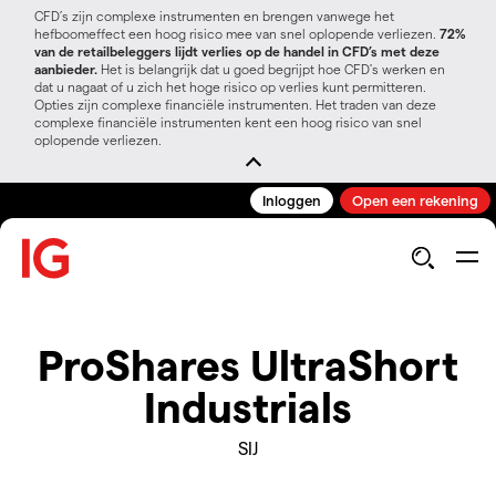
CFD’s zijn complexe instrumenten en brengen vanwege het
hefboomeffect een hoog risico mee van snel oplopende verliezen.
72%
van de retailbeleggers lijdt verlies op de handel in CFD’s met deze
aanbieder.
Het is belangrijk dat u goed begrijpt hoe CFD's werken en
dat u nagaat of u zich het hoge risico op verlies kunt permitteren.
Opties zijn complexe financiële instrumenten. Het traden van deze
complexe financiële instrumenten kent een hoog risico van snel
oplopende verliezen.
Inloggen
Open een rekening
ProShares UltraShort
Industrials
SIJ