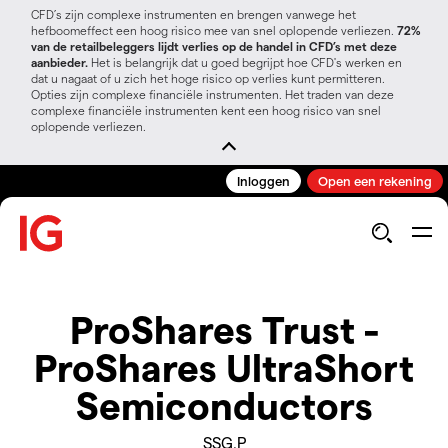
CFD’s zijn complexe instrumenten en brengen vanwege het
hefboomeffect een hoog risico mee van snel oplopende verliezen.
72%
van de retailbeleggers lijdt verlies op de handel in CFD’s met deze
aanbieder.
Het is belangrijk dat u goed begrijpt hoe CFD's werken en
dat u nagaat of u zich het hoge risico op verlies kunt permitteren.
Opties zijn complexe financiële instrumenten. Het traden van deze
complexe financiële instrumenten kent een hoog risico van snel
oplopende verliezen.
Inloggen
Open een rekening
ProShares Trust -
ProShares UltraShort
Semiconductors
SSG.P