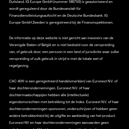
Duitsland. IG Europe GmbH (nummer 148759) is geautoriseerd en
wordt gereguleerd door de Bundesanstalt für
Finanzdienstleistungsaufsicht en de Deutsche Bundesbank. IG
Europe GmbH Zweden is geregistreerd bij de Finansinspektionen.
De informatie op deze website is niet gericht aan inwoners van de
Verenigde Staten of België en is niet bedoeld voor de verspreiding
van, of gebruik door, een persoon in een land of jurisdictie waar zulke
verspreiding of zulk gebruik in strijd is met de lokale wet of
regelgeving.
CAC 40® is een geregistreerd handelsmerk(en) van Euronext N.V. of
haar dochterondernemingen. Euronext N.V. of haar
dochtermaatschappijen hebben alle (intellectuele)
eigendomsrechten met betrekking tot de Index. Euronext N.V. of haar
dochterondernemingen sponsoren, onderschrijven of hebben geen
andere betrokkenheid bij de uitgifte en aanbieding van het product.
Euronext NV en haar dochterondernemingen aanvaarden geen