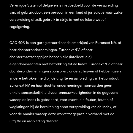
Verenigde Staten of België en is niet bedoeld voor de verspreiding
van, of gebruik door, een persoon in een land of jurisdictie waar zulke
verspreiding of zulk gebruik in strijd is met de lokale wet of
regelgeving.
CAC 40® is een geregistreerd handelsmerk(en) van Euronext N.V. of
haar dochterondernemingen. Euronext N.V. of haar
dochtermaatschappijen hebben alle (intellectuele)
eigendomsrechten met betrekking tot de Index. Euronext N.V. of haar
dochterondernemingen sponsoren, onderschrijven of hebben geen
andere betrokkenheid bij de uitgifte en aanbieding van het product.
Euronext NV en haar dochterondernemingen aanvaarden geen
enkele aansprakelijkheid voor onnauwkeurigheden in de gegevens
waarop de Index is gebaseerd, voor eventuele fouten, fouten of
weglatingen bij de berekening en/of verspreiding van de Index, of
voor de manier waarop deze wordt toegepast in verband met de
uitgifte en aanbieding daarvan.