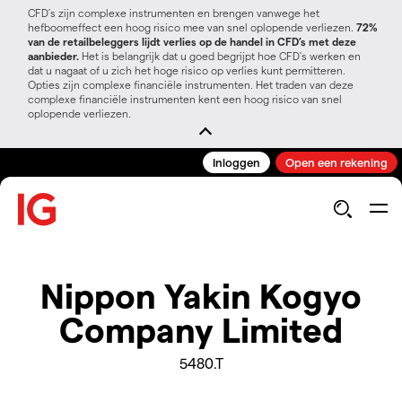
CFD’s zijn complexe instrumenten en brengen vanwege het
hefboomeffect een hoog risico mee van snel oplopende verliezen.
72%
van de retailbeleggers lijdt verlies op de handel in CFD’s met deze
aanbieder.
Het is belangrijk dat u goed begrijpt hoe CFD's werken en
dat u nagaat of u zich het hoge risico op verlies kunt permitteren.
Opties zijn complexe financiële instrumenten. Het traden van deze
complexe financiële instrumenten kent een hoog risico van snel
oplopende verliezen.
Inloggen
Open een rekening
Nippon Yakin Kogyo
Company Limited
5480.T