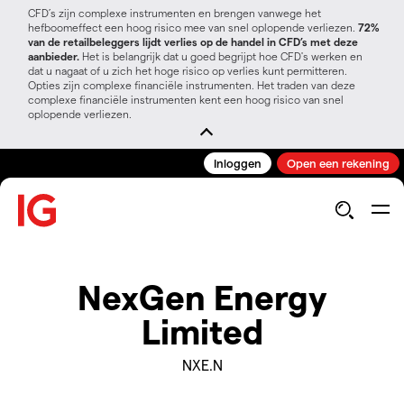
CFD’s zijn complexe instrumenten en brengen vanwege het
hefboomeffect een hoog risico mee van snel oplopende verliezen.
72%
van de retailbeleggers lijdt verlies op de handel in CFD’s met deze
aanbieder.
Het is belangrijk dat u goed begrijpt hoe CFD's werken en
dat u nagaat of u zich het hoge risico op verlies kunt permitteren.
Opties zijn complexe financiële instrumenten. Het traden van deze
complexe financiële instrumenten kent een hoog risico van snel
oplopende verliezen.
Inloggen
Open een rekening
NexGen Energy
Limited
NXE.N