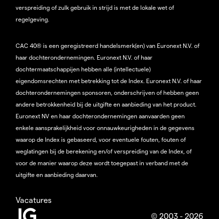
verspreiding of zulk gebruik in strijd is met de lokale wet of
regelgeving.
CAC 40® is een geregistreerd handelsmerk(en) van Euronext N.V. of
haar dochterondernemingen. Euronext N.V. of haar
dochtermaatschappijen hebben alle (intellectuele)
eigendomsrechten met betrekking tot de Index. Euronext N.V. of haar
dochterondernemingen sponsoren, onderschrijven of hebben geen
andere betrokkenheid bij de uitgifte en aanbieding van het product.
Euronext NV en haar dochterondernemingen aanvaarden geen
enkele aansprakelijkheid voor onnauwkeurigheden in de gegevens
waarop de Index is gebaseerd, voor eventuele fouten, fouten of
weglatingen bij de berekening en/of verspreiding van de Index, of
voor de manier waarop deze wordt toegepast in verband met de
uitgifte en aanbieding daarvan.
Vacatures
© 2003 - 2026