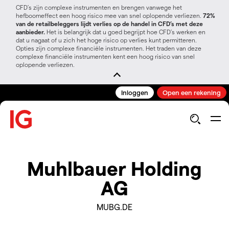
CFD’s zijn complexe instrumenten en brengen vanwege het
hefboomeffect een hoog risico mee van snel oplopende verliezen.
72%
van de retailbeleggers lijdt verlies op de handel in CFD’s met deze
aanbieder.
Het is belangrijk dat u goed begrijpt hoe CFD's werken en
dat u nagaat of u zich het hoge risico op verlies kunt permitteren.
Opties zijn complexe financiële instrumenten. Het traden van deze
complexe financiële instrumenten kent een hoog risico van snel
oplopende verliezen.
Inloggen
Open een rekening
Muhlbauer Holding
AG
MUBG.DE