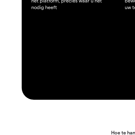
het platform, precies waar u het
bewe
nodig heeft
uw t