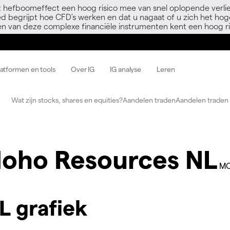
 hefboomeffect een hoog risico mee van snel oplopende verli
ed begrijpt hoe CFD's werken en dat u nagaat of u zich het hoge
en van deze complexe financiële instrumenten kent een hoog ri
latformen en tools
Over IG
IG analyse
Leren
Wat zijn stocks, shares en equities?
Aandelen traden
Aandelen traden 
oho Resources NL
MO
 grafiek