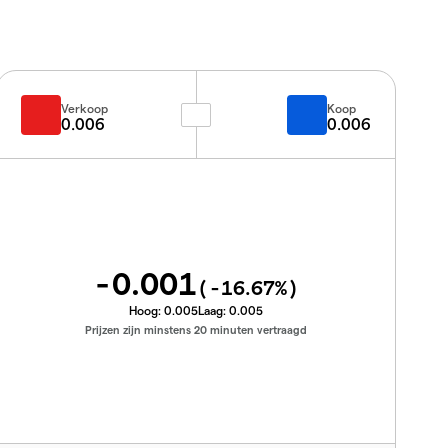
Verkoop
Koop
0.006
0.006
-0.001
(
-16.67
%)
Hoog:
0.005
Laag:
0.005
Prijzen zijn minstens 20 minuten vertraagd