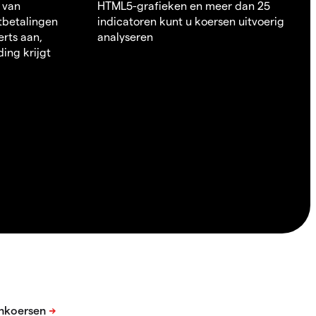
 van
HTML5-grafieken en meer dan 25
itbetalingen
indicatoren kunt u koersen uitvoerig
erts aan,
analyseren
ding krijgt