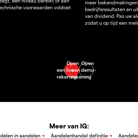
egt, een niveau bereikt of aan
meer bekendmakingen
echnische voorwaarden voldoet
bedrijfsresultaten en u
van dividend. Pas uw al
zodat u op tijd een mel
Meer van IG: