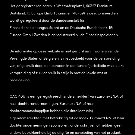
Het geregistreerde adres is Westhafenplatz 1, 60327 Frankfurt,
Duitsland. IG Europe GmbH (nummer 148759) is geautoriseerd en
wordt gereguleerd door de Bundesanstalt für
Finanzdienstleistungsaufsicht en de Deutsche Bundesbank. IG
Europe GmbH Zweden is geregistreerd bij de Finansinspektionen.
De informatie op deze website is niet gericht aan inwoners van de
Verenigde Staten of België en is niet bedoeld voor de verspreiding
van, of gebruik door, een persoon in een land of jurisdictie waar zulke
verspreiding of zulk gebruik in strijd is met de lokale wet of
regelgeving.
CAC 40® is een geregistreerd handelsmerk(en) van Euronext N.V. of
haar dochterondernemingen. Euronext N.V. of haar
dochtermaatschappijen hebben alle (intellectuele)
eigendomsrechten met betrekking tot de Index. Euronext N.V. of haar
dochterondernemingen sponsoren, onderschrijven of hebben geen
andere betrokkenheid bij de uitgifte en aanbieding van het product.