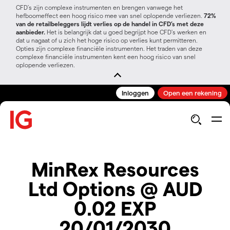
CFD’s zijn complexe instrumenten en brengen vanwege het
hefboomeffect een hoog risico mee van snel oplopende verliezen.
72%
van de retailbeleggers lijdt verlies op de handel in CFD’s met deze
aanbieder.
Het is belangrijk dat u goed begrijpt hoe CFD's werken en
dat u nagaat of u zich het hoge risico op verlies kunt permitteren.
Opties zijn complexe financiële instrumenten. Het traden van deze
complexe financiële instrumenten kent een hoog risico van snel
oplopende verliezen.
Inloggen
Open een rekening
MinRex Resources
Ltd Options @ AUD
0.02 EXP
20/01/2030