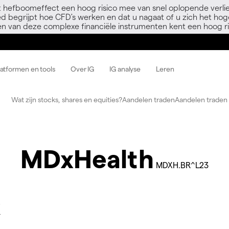
 hefboomeffect een hoog risico mee van snel oplopende verli
ed begrijpt hoe CFD's werken en dat u nagaat of u zich het hoge
en van deze complexe financiële instrumenten kent een hoog ri
latformen en tools
Over IG
IG analyse
Leren
Wat zijn stocks, shares en equities?
Aandelen traden
Aandelen traden 
MDxHealth
MDXH.BR^L23
k