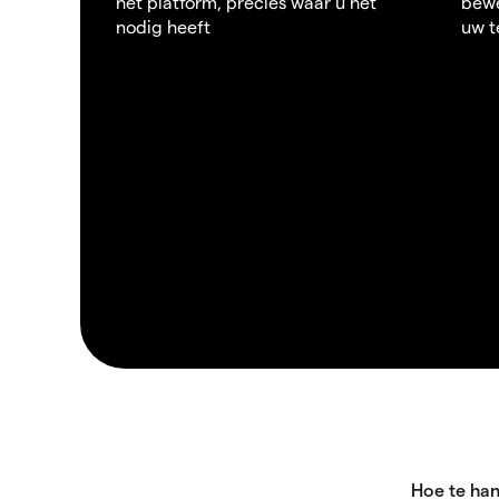
het platform, precies waar u het
bewe
nodig heeft
uw t