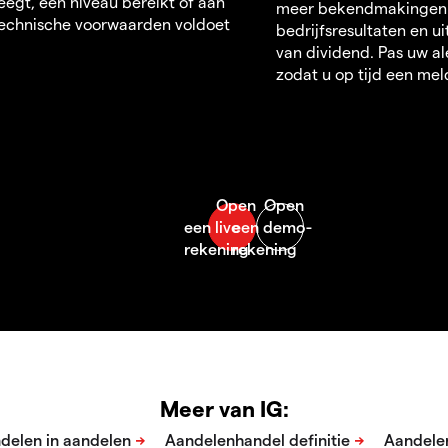
egt, een niveau bereikt of aan
meer bekendmakingen
echnische voorwaarden voldoet
bedrijfsresultaten en u
van dividend. Pas uw al
zodat u op tijd een mel
Meer van IG: