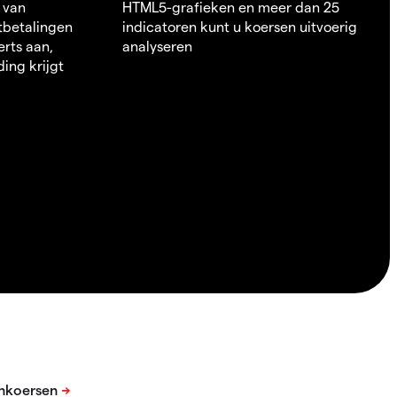
 van
HTML5-grafieken en meer dan 25
itbetalingen
indicatoren kunt u koersen uitvoerig
erts aan,
analyseren
ding krijgt