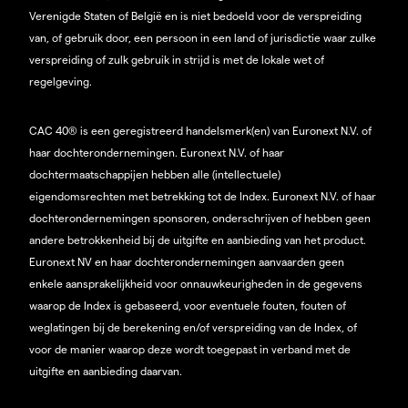
Verenigde Staten of België en is niet bedoeld voor de verspreiding
van, of gebruik door, een persoon in een land of jurisdictie waar zulke
verspreiding of zulk gebruik in strijd is met de lokale wet of
regelgeving.
CAC 40® is een geregistreerd handelsmerk(en) van Euronext N.V. of
haar dochterondernemingen. Euronext N.V. of haar
dochtermaatschappijen hebben alle (intellectuele)
eigendomsrechten met betrekking tot de Index. Euronext N.V. of haar
dochterondernemingen sponsoren, onderschrijven of hebben geen
andere betrokkenheid bij de uitgifte en aanbieding van het product.
Euronext NV en haar dochterondernemingen aanvaarden geen
enkele aansprakelijkheid voor onnauwkeurigheden in de gegevens
waarop de Index is gebaseerd, voor eventuele fouten, fouten of
weglatingen bij de berekening en/of verspreiding van de Index, of
voor de manier waarop deze wordt toegepast in verband met de
uitgifte en aanbieding daarvan.