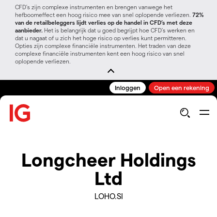
CFD’s zijn complexe instrumenten en brengen vanwege het
hefboomeffect een hoog risico mee van snel oplopende verliezen.
72%
van de retailbeleggers lijdt verlies op de handel in CFD’s met deze
aanbieder.
Het is belangrijk dat u goed begrijpt hoe CFD's werken en
dat u nagaat of u zich het hoge risico op verlies kunt permitteren.
Opties zijn complexe financiële instrumenten. Het traden van deze
complexe financiële instrumenten kent een hoog risico van snel
oplopende verliezen.
Inloggen
Open een rekening
Longcheer Holdings
Ltd
LOHO.SI