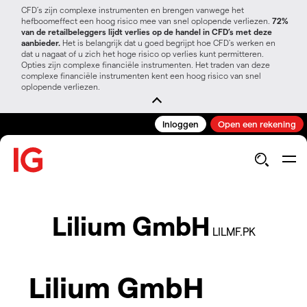
CFD’s zijn complexe instrumenten en brengen vanwege het
hefboomeffect een hoog risico mee van snel oplopende verliezen.
72%
van de retailbeleggers lijdt verlies op de handel in CFD’s met deze
aanbieder.
Het is belangrijk dat u goed begrijpt hoe CFD's werken en
dat u nagaat of u zich het hoge risico op verlies kunt permitteren.
Opties zijn complexe financiële instrumenten. Het traden van deze
complexe financiële instrumenten kent een hoog risico van snel
oplopende verliezen.
Inloggen
Open een rekening
Lilium GmbH
LILMF.PK
Lilium GmbH