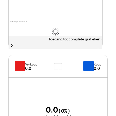
Data zijn indicatief
Toegang tot complete grafieken -
Verkoop
Koop
0.0
0.0
0.0
(
0
%)