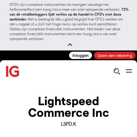
CFD’s zijn complexe instrumenten en brengen vanwege het
hefboomeffect een hoog risico mee van snel oplopende verliezen.
72%
van de retailbeleggers lijdt verlies op de handel in CFD’s met deze
aanbieder.
Het is belangrijk dat u goed begrijpt hoe CFD's werken en
dat u nagaat of u zich het hoge risico op verlies kunt permitteren.
Opties zijn complexe financiële instrumenten. Het traden van deze
complexe financiële instrumenten kent een hoog risico van snel
oplopende verliezen.
Inloggen
Open een rekening
Lightspeed
Commerce Inc
LSPD.K