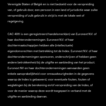
Verenigde Staten of België en is niet bedoeld voor de verspreiding
van, of gebruik door, een persoon in een land of jurisdictie waar zulke
verspreiding of zulk gebruik in strijd is met de lokale wet of
regelgeving.
CAC 40® is een geregistreerd handelsmerk(en) van Euronext N.V. of
haar dochterondernemingen. Euronext N.V. of haar
dochtermaatschappijen hebben alle (intellectuele)
eigendomsrechten met betrekking tot de Index. Euronext N.V. of haar
dochterondernemingen sponsoren, onderschrijven of hebben geen
andere betrokkenheid bij de uitgifte en aanbieding van het product.
Euronext NV en haar dochterondernemingen aanvaarden geen
enkele aansprakelijkheid voor onnauwkeurigheden in de gegevens
waarop de Index is gebaseerd, voor eventuele fouten, fouten of
weglatingen bij de berekening en/of verspreiding van de Index, of
voor de manier waarop deze wordt toegepast in verband met de
uitgifte en aanbieding daarvan.