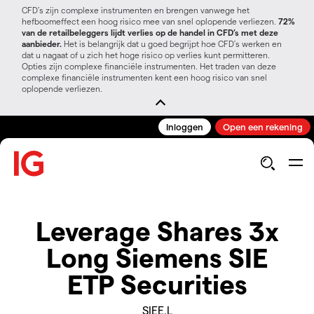
CFD’s zijn complexe instrumenten en brengen vanwege het
hefboomeffect een hoog risico mee van snel oplopende verliezen.
72%
van de retailbeleggers lijdt verlies op de handel in CFD’s met deze
aanbieder.
Het is belangrijk dat u goed begrijpt hoe CFD's werken en
dat u nagaat of u zich het hoge risico op verlies kunt permitteren.
Opties zijn complexe financiële instrumenten. Het traden van deze
complexe financiële instrumenten kent een hoog risico van snel
oplopende verliezen.
Inloggen
Open een rekening
Leverage Shares 3x
Long Siemens SIE
ETP Securities
SIEE.L