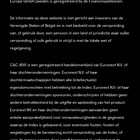
Europe GmbH Zweden is geregistreerd bij de Finansinspektionen.
De informatie op deze website is niet gericht aan inwoners van de
Verenigde Staten of België en is niet bedoeld voor de verspreiding
van, of gebruik door, een persoon in een land of jurisdictie waar zulke
verspreiding of zulk gebruik in strijd is met de lokale wet of
regelgeving.
CAC 40® is een geregistreerd handelsmerk(en) van Euronext N.V. of
haar dochterondernemingen. Euronext N.V. of haar
dochtermaatschappijen hebben alle (intellectuele)
eigendomsrechten met betrekking tot de Index. Euronext N.V. of haar
dochterondernemingen sponsoren, onderschrijven of hebben geen
andere betrokkenheid bij de uitgifte en aanbieding van het product.
Euronext NV en haar dochterondernemingen aanvaarden geen
enkele aansprakelijkheid voor onnauwkeurigheden in de gegevens
waarop de Index is gebaseerd, voor eventuele fouten, fouten of
weglatingen bij de berekening en/of verspreiding van de Index, of
voor de manier waarop deze wordt toegepast in verband met de