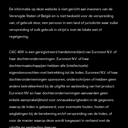
De informatie op deze website is niet gericht aan inwoners van de
Verenigde Staten of België en is niet bedoeld voor de verspreiding
van, of gebruik door, een persoon in een land of jurisdictie waar zulke
verspreiding of zulk gebruik in strijd is met de lokale wet of
regelgeving.
CAC 40® is een geregistreerd handelsmerk(en) van Euronext N.V. of
haar dochterondernemingen. Euronext N.V. of haar
dochtermaatschappijen hebben alle (intellectuele)
eigendomsrechten met betrekking tot de Index. Euronext N.V. of haar
dochterondernemingen sponsoren, onderschrijven of hebben geen
andere betrokkenheid bij de uitgifte en aanbieding van het product.
Euronext NV en haar dochterondernemingen aanvaarden geen
enkele aansprakelijkheid voor onnauwkeurigheden in de gegevens
waarop de Index is gebaseerd, voor eventuele fouten, fouten of
weglatingen bij de berekening en/of verspreiding van de Index, of
voor de manier waarop deze wordt toegepast in verband met de
uitgifte en aanbieding daarvan.