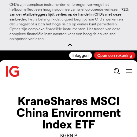
CFD’s zijn complexe instrumenten en brengen vanwege het
hefboomeffect een hoog risico mee van snel oplopende verliezen.
72%
van de retailbeleggers lijdt verlies op de handel in CFD’s met deze
aanbieder.
Het is belangrijk dat u goed begrijpt hoe CFD's werken en
dat u nagaat of u zich het hoge risico op verlies kunt permitteren.
Opties zijn complexe financiële instrumenten. Het traden van deze
complexe financiële instrumenten kent een hoog risico van snel
oplopende verliezen.
Inloggen
Open een rekening
KraneShares MSCI
China Environment
Index ETF
KGRN.P