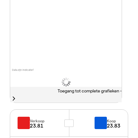
Data zijn indicatief
Toegang tot complete grafieken -
Verkoop
Koop
23.81
23.83