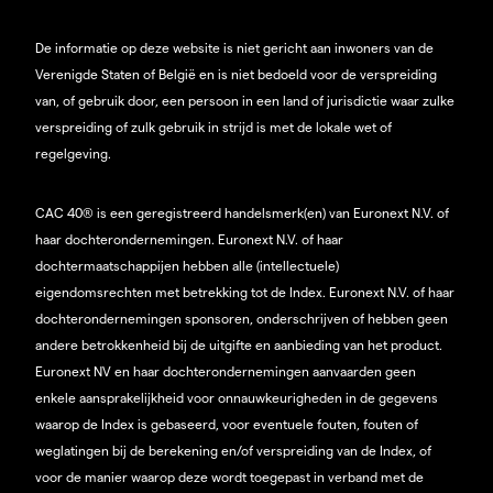
De informatie op deze website is niet gericht aan inwoners van de
Verenigde Staten of België en is niet bedoeld voor de verspreiding
van, of gebruik door, een persoon in een land of jurisdictie waar zulke
verspreiding of zulk gebruik in strijd is met de lokale wet of
regelgeving.
CAC 40® is een geregistreerd handelsmerk(en) van Euronext N.V. of
haar dochterondernemingen. Euronext N.V. of haar
dochtermaatschappijen hebben alle (intellectuele)
eigendomsrechten met betrekking tot de Index. Euronext N.V. of haar
dochterondernemingen sponsoren, onderschrijven of hebben geen
andere betrokkenheid bij de uitgifte en aanbieding van het product.
Euronext NV en haar dochterondernemingen aanvaarden geen
enkele aansprakelijkheid voor onnauwkeurigheden in de gegevens
waarop de Index is gebaseerd, voor eventuele fouten, fouten of
weglatingen bij de berekening en/of verspreiding van de Index, of
voor de manier waarop deze wordt toegepast in verband met de