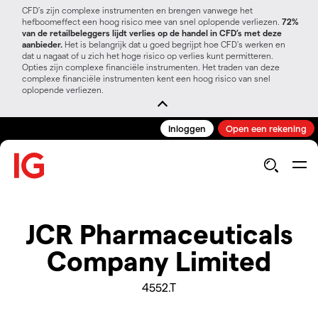
CFD’s zijn complexe instrumenten en brengen vanwege het
hefboomeffect een hoog risico mee van snel oplopende verliezen.
72%
van de retailbeleggers lijdt verlies op de handel in CFD’s met deze
aanbieder.
Het is belangrijk dat u goed begrijpt hoe CFD's werken en
dat u nagaat of u zich het hoge risico op verlies kunt permitteren.
Opties zijn complexe financiële instrumenten. Het traden van deze
complexe financiële instrumenten kent een hoog risico van snel
oplopende verliezen.
Inloggen
Open een rekening
JCR Pharmaceuticals
Company Limited
4552.T