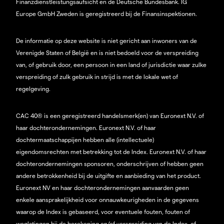
Finanzdienstleistungsaufsicht en de Deutsche Bundesbank. IG
Europe GmbH Zweden is geregistreerd bij de Finansinspektionen.
De informatie op deze website is niet gericht aan inwoners van de
Verenigde Staten of België en is niet bedoeld voor de verspreiding
van, of gebruik door, een persoon in een land of jurisdictie waar zulke
verspreiding of zulk gebruik in strijd is met de lokale wet of
regelgeving.
CAC 40® is een geregistreerd handelsmerk(en) van Euronext N.V. of
haar dochterondernemingen. Euronext N.V. of haar
dochtermaatschappijen hebben alle (intellectuele)
eigendomsrechten met betrekking tot de Index. Euronext N.V. of haar
dochterondernemingen sponsoren, onderschrijven of hebben geen
andere betrokkenheid bij de uitgifte en aanbieding van het product.
Euronext NV en haar dochterondernemingen aanvaarden geen
enkele aansprakelijkheid voor onnauwkeurigheden in de gegevens
waarop de Index is gebaseerd, voor eventuele fouten, fouten of
weglatingen bij de berekening en/of verspreiding van de Index, of