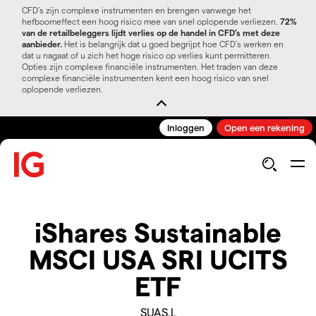
CFD’s zijn complexe instrumenten en brengen vanwege het
hefboomeffect een hoog risico mee van snel oplopende verliezen.
72%
van de retailbeleggers lijdt verlies op de handel in CFD’s met deze
aanbieder.
Het is belangrijk dat u goed begrijpt hoe CFD's werken en
dat u nagaat of u zich het hoge risico op verlies kunt permitteren.
Opties zijn complexe financiële instrumenten. Het traden van deze
complexe financiële instrumenten kent een hoog risico van snel
oplopende verliezen.
Inloggen
Open een rekening
iShares Sustainable
MSCI USA SRI UCITS
ETF
SUAS.L