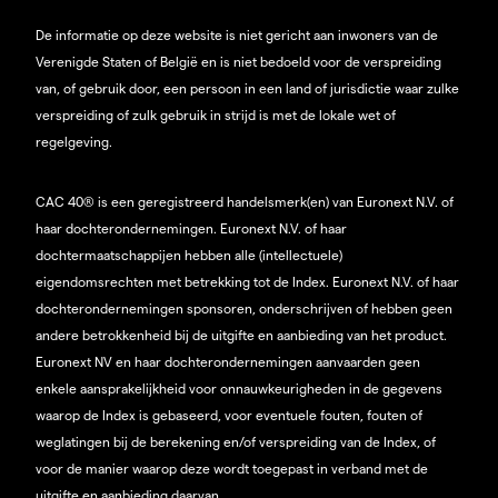
De informatie op deze website is niet gericht aan inwoners van de
Verenigde Staten of België en is niet bedoeld voor de verspreiding
van, of gebruik door, een persoon in een land of jurisdictie waar zulke
verspreiding of zulk gebruik in strijd is met de lokale wet of
regelgeving.
CAC 40® is een geregistreerd handelsmerk(en) van Euronext N.V. of
haar dochterondernemingen. Euronext N.V. of haar
dochtermaatschappijen hebben alle (intellectuele)
eigendomsrechten met betrekking tot de Index. Euronext N.V. of haar
dochterondernemingen sponsoren, onderschrijven of hebben geen
andere betrokkenheid bij de uitgifte en aanbieding van het product.
Euronext NV en haar dochterondernemingen aanvaarden geen
enkele aansprakelijkheid voor onnauwkeurigheden in de gegevens
waarop de Index is gebaseerd, voor eventuele fouten, fouten of
weglatingen bij de berekening en/of verspreiding van de Index, of
voor de manier waarop deze wordt toegepast in verband met de
uitgifte en aanbieding daarvan.