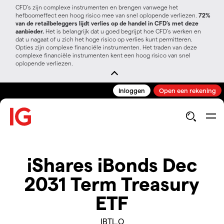
CFD’s zijn complexe instrumenten en brengen vanwege het
hefboomeffect een hoog risico mee van snel oplopende verliezen.
72%
van de retailbeleggers lijdt verlies op de handel in CFD’s met deze
aanbieder.
Het is belangrijk dat u goed begrijpt hoe CFD's werken en
dat u nagaat of u zich het hoge risico op verlies kunt permitteren.
Opties zijn complexe financiële instrumenten. Het traden van deze
complexe financiële instrumenten kent een hoog risico van snel
oplopende verliezen.
Inloggen
Open een rekening
iShares iBonds Dec
2031 Term Treasury
ETF
IBTL.O