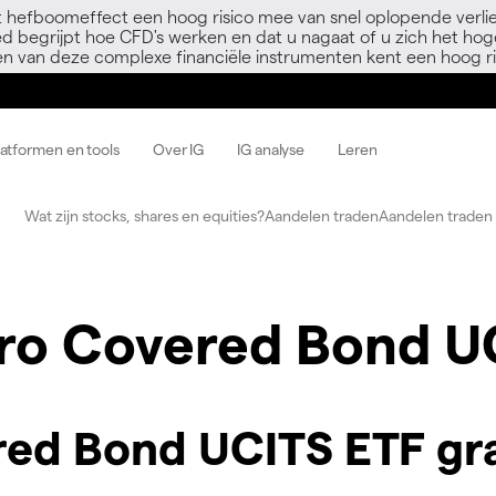
 hefboomeffect een hoog risico mee van snel oplopende verli
ed begrijpt hoe CFD's werken en dat u nagaat of u zich het hoge
en van deze complexe financiële instrumenten kent een hoog ri
latformen en tools
Over IG
IG analyse
Leren
Wat zijn stocks, shares en equities?
Aandelen traden
Aandelen traden 
uro Covered Bond U
red Bond UCITS ETF gr