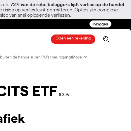
ezen.
72% van de retailbeleggers lijdt verlies op de handel
 risico op verlies kunt permitteren. Opties zijn complexe
sico van snel oplopende verliezen.
Inloggen
Open een rekening
buiten de handelsuren
IPO's (beursgang)
More
CITS ETF
ICOV.L
afiek