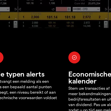
ie typen alerts
Economisch
kalender
tvangt een melding als een
s een bepaald aantal punten
Stem uw transacties af
egt, een niveau bereikt of aan
meer bekendmakingen
echnische voorwaarden voldoet
bedrijfsresultaten en u
van dividend. Pas uw al
zodat u op tijd een mel