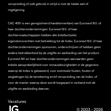
verspreiding of zulk gebruik in strijd is met de lokale wet of
regelgeving.
CAC 40® is een geregistreerd handelsmerk(en) van Euronext N.V. of
haar dochterondernemingen. Euronext N.V. of haar
dochtermaatschappijen hebben alle (intellectuele)
eigendomsrechten met betrekking tot de Index. Euronext N.V. of haar
dochterondernemingen sponsoren, onderschrijven of hebben geen
andere betrokkenheid bij de uitgifte en aanbieding van het product.
Euronext NV en haar dochterondernemingen aanvaarden geen
enkele aansprakelijkheid voor onnauwkeurigheden in de gegevens
waarop de Index is gebaseerd, voor eventuele fouten, fouten of
weglatingen bij de berekening en/of verspreiding van de Index, of
voor de manier waarop deze wordt toegepast in verband met de
uitgifte en aanbieding daarvan.
Vacatures
© 2003 - 2026