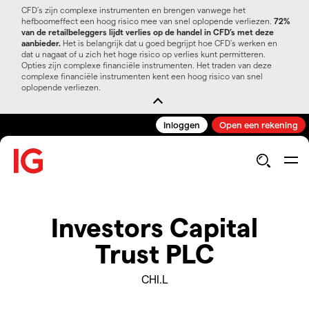
CFD’s zijn complexe instrumenten en brengen vanwege het
hefboomeffect een hoog risico mee van snel oplopende verliezen.
72%
van de retailbeleggers lijdt verlies op de handel in CFD’s met deze
aanbieder.
Het is belangrijk dat u goed begrijpt hoe CFD's werken en
dat u nagaat of u zich het hoge risico op verlies kunt permitteren.
Opties zijn complexe financiële instrumenten. Het traden van deze
complexe financiële instrumenten kent een hoog risico van snel
oplopende verliezen.
Inloggen
Open een rekening
Investors Capital
Trust PLC
CHI.L