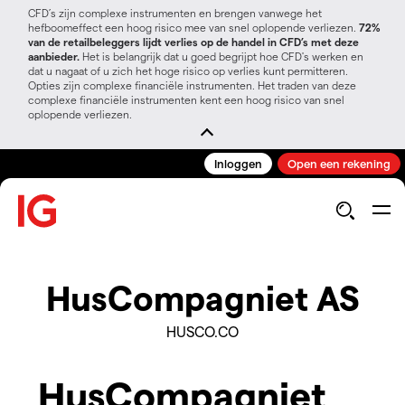
CFD’s zijn complexe instrumenten en brengen vanwege het
hefboomeffect een hoog risico mee van snel oplopende verliezen.
72%
van de retailbeleggers lijdt verlies op de handel in CFD’s met deze
aanbieder.
Het is belangrijk dat u goed begrijpt hoe CFD's werken en
dat u nagaat of u zich het hoge risico op verlies kunt permitteren.
Opties zijn complexe financiële instrumenten. Het traden van deze
complexe financiële instrumenten kent een hoog risico van snel
oplopende verliezen.
Inloggen
Open een rekening
HusCompagniet AS
HUSCO.CO
HusCompagniet