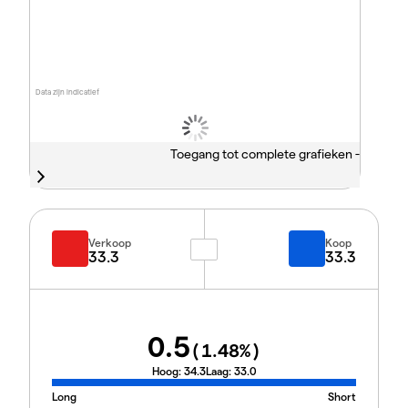
Data zijn indicatief
Toegang tot complete grafieken -
Verkoop
Koop
33.3
33.3
0.5
(
1.48
%)
Hoog:
34.3
Laag:
33.0
Long
Short