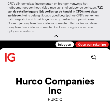
CFD’s zijn complexe instrumenten en brengen vanwege het
hefboomeffect een hoog risico mee van snel oplopende verliezen.
72%
van de retailbeleggers lijdt verlies op de handel in CFD’s met deze
aanbieder.
Het is belangrijk dat u goed begrijpt hoe CFD's werken en
dat u nagaat of u zich het hoge risico op verlies kunt permitteren.
Opties zijn complexe financiële instrumenten. Het traden van deze
complexe financiële instrumenten kent een hoog risico van snel
oplopende verliezen.
Inloggen
Open een rekening
Hurco Companies
Inc
HURC.O