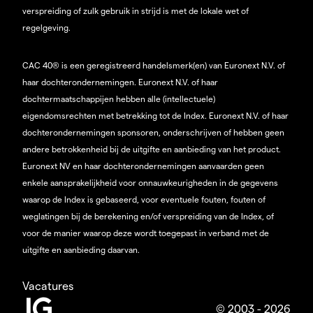
verspreiding of zulk gebruik in strijd is met de lokale wet of
regelgeving.
CAC 40® is een geregistreerd handelsmerk(en) van Euronext N.V. of
haar dochterondernemingen. Euronext N.V. of haar
dochtermaatschappijen hebben alle (intellectuele)
eigendomsrechten met betrekking tot de Index. Euronext N.V. of haar
dochterondernemingen sponsoren, onderschrijven of hebben geen
andere betrokkenheid bij de uitgifte en aanbieding van het product.
Euronext NV en haar dochterondernemingen aanvaarden geen
enkele aansprakelijkheid voor onnauwkeurigheden in de gegevens
waarop de Index is gebaseerd, voor eventuele fouten, fouten of
weglatingen bij de berekening en/of verspreiding van de Index, of
voor de manier waarop deze wordt toegepast in verband met de
uitgifte en aanbieding daarvan.
Vacatures
© 2003 - 2026