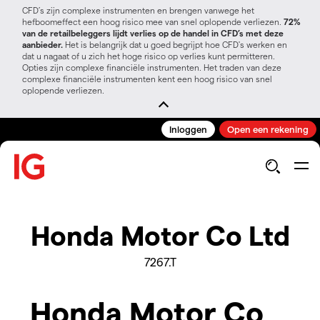
CFD’s zijn complexe instrumenten en brengen vanwege het
hefboomeffect een hoog risico mee van snel oplopende verliezen.
72%
van de retailbeleggers lijdt verlies op de handel in CFD’s met deze
aanbieder.
Het is belangrijk dat u goed begrijpt hoe CFD's werken en
dat u nagaat of u zich het hoge risico op verlies kunt permitteren.
Opties zijn complexe financiële instrumenten. Het traden van deze
complexe financiële instrumenten kent een hoog risico van snel
oplopende verliezen.
Inloggen
Open een rekening
Honda Motor Co Ltd
7267.T
Honda Motor Co