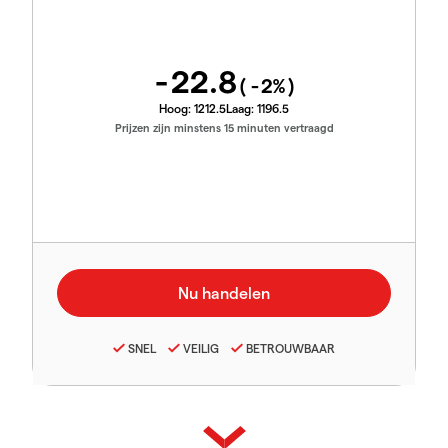
-22.8
(
-2
%)
Hoog:
1212.5
Laag:
1196.5
Prijzen zijn minstens 15 minuten vertraagd
SNEL
VEILIG
BETROUWBAAR