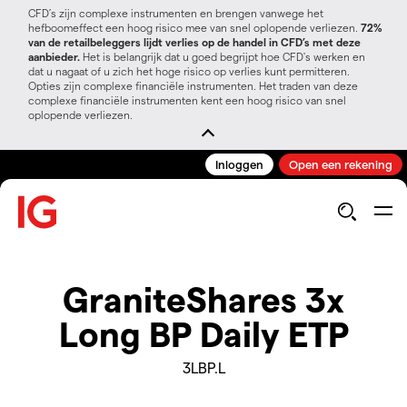
CFD’s zijn complexe instrumenten en brengen vanwege het
hefboomeffect een hoog risico mee van snel oplopende verliezen.
72%
van de retailbeleggers lijdt verlies op de handel in CFD’s met deze
aanbieder.
Het is belangrijk dat u goed begrijpt hoe CFD's werken en
dat u nagaat of u zich het hoge risico op verlies kunt permitteren.
Opties zijn complexe financiële instrumenten. Het traden van deze
complexe financiële instrumenten kent een hoog risico van snel
oplopende verliezen.
Inloggen
Open een rekening
GraniteShares 3x
Long BP Daily ETP
3LBP.L