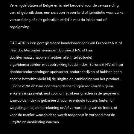
Verenigde Staten of België en is niet bedoeld voor de verspreiding
van, of gebruik door, een persoon in een land of jurisdictie waar zulke
verspreiding of zulk gebruik in strijd is met de lokale wet of
regelgeving.
CAC 40® is een geregistreerd handelsmerk(en) van Euronext N.V. of
haar dochterondernemingen. Euronext N.V. of haar
dochtermaatschappijen hebben alle (intellectuele)
eigendomsrechten met betrekking tot de Index. Euronext N.V. of haar
dochterondernemingen sponsoren, onderschrijven of hebben geen
andere betrokkenheid bij de uitgifte en aanbieding van het product.
Euronext NV en haar dochterondernemingen aanvaarden geen
enkele aansprakelijkheid voor onnauwkeurigheden in de gegevens
waarop de Index is gebaseerd, voor eventuele fouten, fouten of
weglatingen bij de berekening en/of verspreiding van de Index, of
voor de manier waarop deze wordt toegepast in verband met de
uitgifte en aanbieding daarvan.