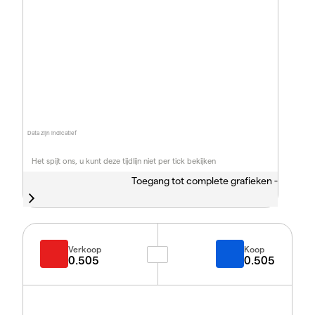
Data zijn indicatief
Het spijt ons, u kunt deze tijdlijn niet per tick bekijken
Toegang tot complete grafieken -
Verkoop
Koop
0.505
0.505