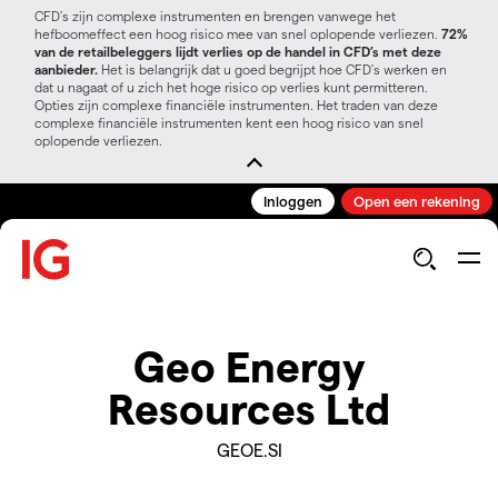
CFD’s zijn complexe instrumenten en brengen vanwege het
hefboomeffect een hoog risico mee van snel oplopende verliezen.
72%
van de retailbeleggers lijdt verlies op de handel in CFD’s met deze
aanbieder.
Het is belangrijk dat u goed begrijpt hoe CFD's werken en
dat u nagaat of u zich het hoge risico op verlies kunt permitteren.
Opties zijn complexe financiële instrumenten. Het traden van deze
complexe financiële instrumenten kent een hoog risico van snel
oplopende verliezen.
Inloggen
Open een rekening
Geo Energy
Resources Ltd
GEOE.SI