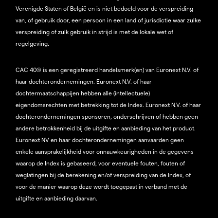
Verenigde Staten of België en is niet bedoeld voor de verspreiding
van, of gebruik door, een persoon in een land of jurisdictie waar zulke
verspreiding of zulk gebruik in strijd is met de lokale wet of
regelgeving.
CAC 40® is een geregistreerd handelsmerk(en) van Euronext N.V. of
haar dochterondernemingen. Euronext N.V. of haar
dochtermaatschappijen hebben alle (intellectuele)
eigendomsrechten met betrekking tot de Index. Euronext N.V. of haar
dochterondernemingen sponsoren, onderschrijven of hebben geen
andere betrokkenheid bij de uitgifte en aanbieding van het product.
Euronext NV en haar dochterondernemingen aanvaarden geen
enkele aansprakelijkheid voor onnauwkeurigheden in de gegevens
waarop de Index is gebaseerd, voor eventuele fouten, fouten of
weglatingen bij de berekening en/of verspreiding van de Index, of
voor de manier waarop deze wordt toegepast in verband met de
uitgifte en aanbieding daarvan.