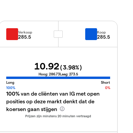
Verkoop
Koop
285.5
285.5
10.92
(
3.98
%)
Hoog:
286.73
Laag:
273.5
Long
Short
100%
0%
100%
van de cliënten van IG met open
posities op deze markt denkt dat de
koersen gaan stijgen
Prijzen zijn minstens 20 minuten vertraagd