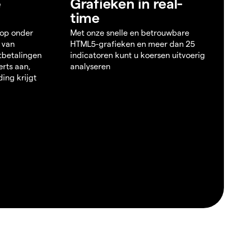
e
Grafieken in real-
time
 op onder
Met onze snelle en betrouwbare
 van
HTML5-grafieken en meer dan 25
itbetalingen
indicatoren kunt u koersen uitvoerig
erts aan,
analyseren
ding krijgt