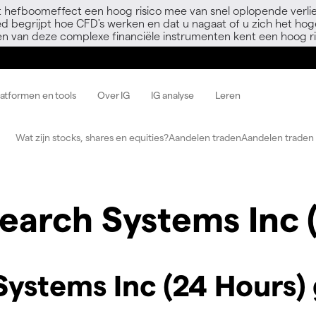
 hefboomeffect een hoog risico mee van snel oplopende verli
ed begrijpt hoe CFD's werken en dat u nagaat of u zich het hoge
en van deze complexe financiële instrumenten kent een hoog ri
latformen en tools
Over IG
IG analyse
Leren
Wat zijn stocks, shares en equities?
Aandelen traden
Aandelen traden 
earch Systems Inc 
ystems Inc (24 Hours) 