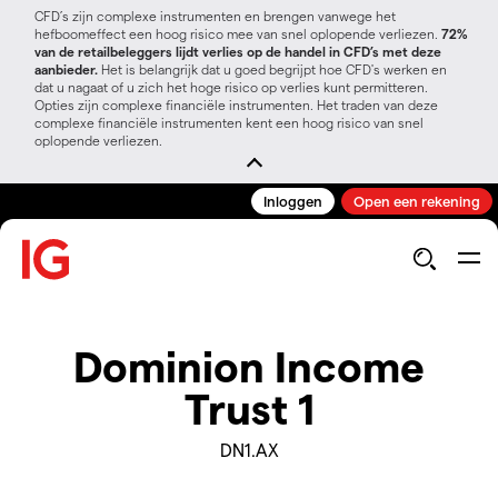
CFD’s zijn complexe instrumenten en brengen vanwege het
hefboomeffect een hoog risico mee van snel oplopende verliezen.
72%
van de retailbeleggers lijdt verlies op de handel in CFD’s met deze
aanbieder.
Het is belangrijk dat u goed begrijpt hoe CFD's werken en
dat u nagaat of u zich het hoge risico op verlies kunt permitteren.
Opties zijn complexe financiële instrumenten. Het traden van deze
complexe financiële instrumenten kent een hoog risico van snel
oplopende verliezen.
Inloggen
Open een rekening
Dominion Income
Trust 1
DN1.AX