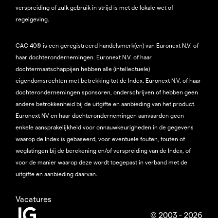
verspreiding of zulk gebruik in strijd is met de lokale wet of
regelgeving.
CAC 40® is een geregistreerd handelsmerk(en) van Euronext N.V. of
haar dochterondernemingen. Euronext N.V. of haar
dochtermaatschappijen hebben alle (intellectuele)
eigendomsrechten met betrekking tot de Index. Euronext N.V. of haar
dochterondernemingen sponsoren, onderschrijven of hebben geen
andere betrokkenheid bij de uitgifte en aanbieding van het product.
Euronext NV en haar dochterondernemingen aanvaarden geen
enkele aansprakelijkheid voor onnauwkeurigheden in de gegevens
waarop de Index is gebaseerd, voor eventuele fouten, fouten of
weglatingen bij de berekening en/of verspreiding van de Index, of
voor de manier waarop deze wordt toegepast in verband met de
uitgifte en aanbieding daarvan.
Vacatures
© 2003 - 2026