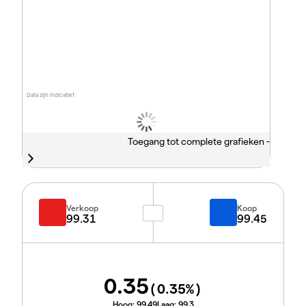
Data zijn indicatief
Toegang tot complete grafieken -
Verkoop
Koop
99.31
99.45
0.35
(
0.35
%)
Hoog:
99.49
Laag:
99.3