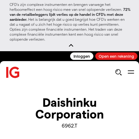
CFD’s zijn complexe instrumenten en brengen vanwege het
hefboomeffect een hoog risico mee van snel oplopende verliezen.
72%
van de retailbeleggers lijdt verlies op de handel in CFD’s met deze
aanbieder.
Het is belangrijk dat u goed begrijpt hoe CFD's werken en
dat u nagaat of u zich het hoge risico op verlies kunt permitteren.
Opties zijn complexe financiële instrumenten. Het traden van deze
complexe financiële instrumenten kent een hoog risico van snel
oplopende verliezen.
Inloggen
Open een rekening
Daishinku
Corporation
6962.T