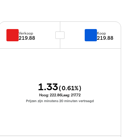
Verkoop
Koop
219.88
219.88
1.33
(
0.61
%)
Hoog:
222.86
Laag:
217.72
Prijzen zijn minstens 20 minuten vertraagd