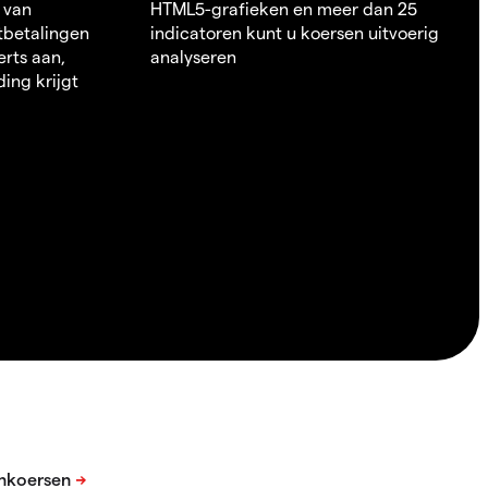
 van
HTML5-grafieken en meer dan 25
itbetalingen
indicatoren kunt u koersen uitvoerig
erts aan,
analyseren
ding krijgt