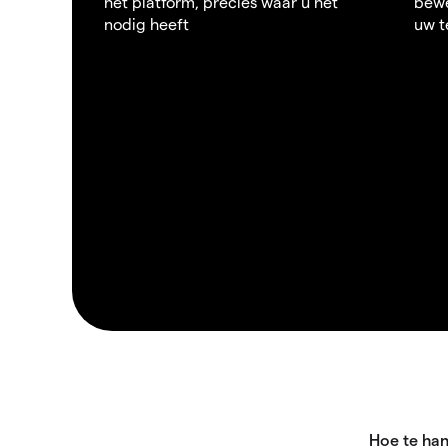
het platform, precies waar u het
bewe
nodig heeft
uw t