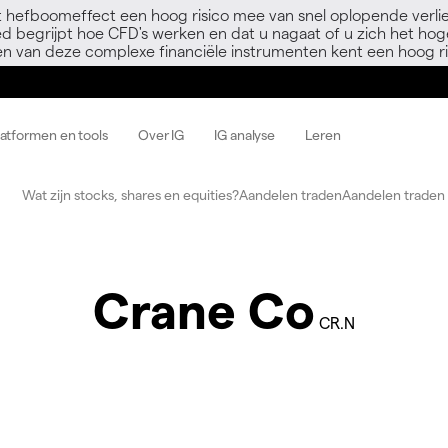
 hefboomeffect een hoog risico mee van snel oplopende verli
ed begrijpt hoe CFD's werken en dat u nagaat of u zich het hoge
en van deze complexe financiële instrumenten kent een hoog ri
latformen en tools
Over IG
IG analyse
Leren
Wat zijn stocks, shares en equities?
Aandelen traden
Aandelen traden 
Crane Co
CR.N