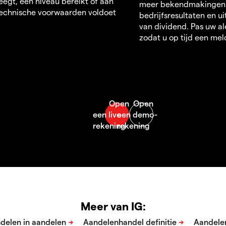
egt, een niveau bereikt of aan
meer bekendmakingen
echnische voorwaarden voldoet
bedrijfsresultaten en u
van dividend. Pas uw al
zodat u op tijd een mel
Meer van IG: