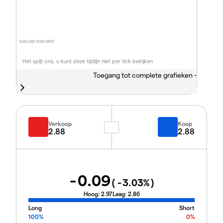
Data zijn indicatief
Het spijt ons, u kunt deze tijdlijn niet per tick bekijken
Toegang tot complete grafieken -
Verkoop
Koop
2.88
2.88
-0.09
(
-3.03
%)
Hoog:
2.97
Laag:
2.86
Long
Short
100%
0%