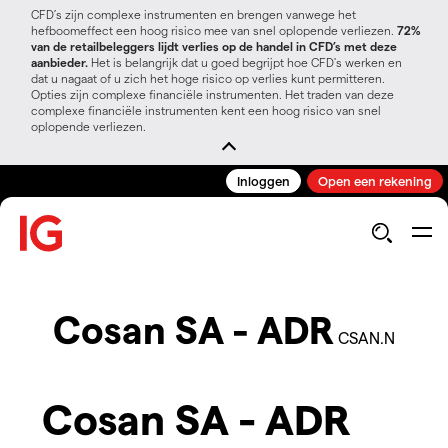
CFD’s zijn complexe instrumenten en brengen vanwege het
hefboomeffect een hoog risico mee van snel oplopende verliezen.
72%
van de retailbeleggers lijdt verlies op de handel in CFD’s met deze
aanbieder.
Het is belangrijk dat u goed begrijpt hoe CFD's werken en
dat u nagaat of u zich het hoge risico op verlies kunt permitteren.
Opties zijn complexe financiële instrumenten. Het traden van deze
complexe financiële instrumenten kent een hoog risico van snel
oplopende verliezen.
Inloggen
Open een rekening
Cosan SA - ADR
CSAN.N
Cosan SA - ADR