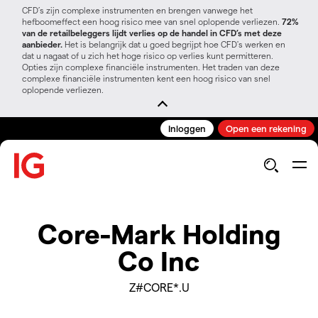
CFD’s zijn complexe instrumenten en brengen vanwege het
hefboomeffect een hoog risico mee van snel oplopende verliezen.
72%
van de retailbeleggers lijdt verlies op de handel in CFD’s met deze
aanbieder.
Het is belangrijk dat u goed begrijpt hoe CFD's werken en
dat u nagaat of u zich het hoge risico op verlies kunt permitteren.
Opties zijn complexe financiële instrumenten. Het traden van deze
complexe financiële instrumenten kent een hoog risico van snel
oplopende verliezen.
Inloggen
Open een rekening
Core-Mark Holding
Co Inc
Z#CORE*.U