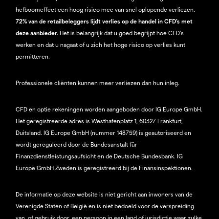
hefboomeffect een hoog risico mee van snel oplopende verliezen.
72% van de retailbeleggers lijdt verlies op de handel in CFD’s met
deze aanbieder.
Het is belangrijk dat u goed begrijpt hoe CFD's
werken en dat u nagaat of u zich het hoge risico op verlies kunt
permitteren.
Professionele cliënten kunnen meer verliezen dan hun inleg.
CFD en optie rekeningen worden aangeboden door IG Europe GmbH.
Het geregistreerde adres is Westhafenplatz 1, 60327 Frankfurt,
Duitsland. IG Europe GmbH (nummer 148759) is geautoriseerd en
wordt gereguleerd door de Bundesanstalt für
Finanzdienstleistungsaufsicht en de Deutsche Bundesbank. IG
Europe GmbH Zweden is geregistreerd bij de Finansinspektionen.
De informatie op deze website is niet gericht aan inwoners van de
Verenigde Staten of België en is niet bedoeld voor de verspreiding
van, of gebruik door, een persoon in een land of jurisdictie waar zulke