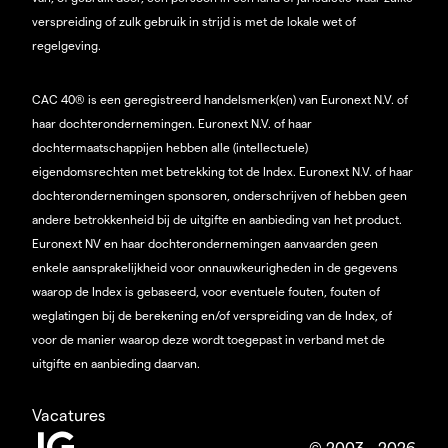
verspreiding of zulk gebruik in strijd is met de lokale wet of
regelgeving.
CAC 40® is een geregistreerd handelsmerk(en) van Euronext N.V. of
haar dochterondernemingen. Euronext N.V. of haar
dochtermaatschappijen hebben alle (intellectuele)
eigendomsrechten met betrekking tot de Index. Euronext N.V. of haar
dochterondernemingen sponsoren, onderschrijven of hebben geen
andere betrokkenheid bij de uitgifte en aanbieding van het product.
Euronext NV en haar dochterondernemingen aanvaarden geen
enkele aansprakelijkheid voor onnauwkeurigheden in de gegevens
waarop de Index is gebaseerd, voor eventuele fouten, fouten of
weglatingen bij de berekening en/of verspreiding van de Index, of
voor de manier waarop deze wordt toegepast in verband met de
uitgifte en aanbieding daarvan.
Vacatures
© 2003 - 2026