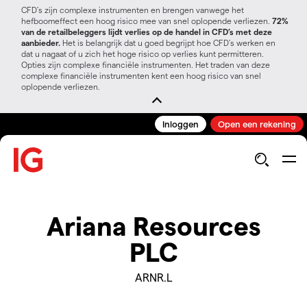
CFD’s zijn complexe instrumenten en brengen vanwege het
hefboomeffect een hoog risico mee van snel oplopende verliezen.
72%
van de retailbeleggers lijdt verlies op de handel in CFD’s met deze
aanbieder.
Het is belangrijk dat u goed begrijpt hoe CFD's werken en
dat u nagaat of u zich het hoge risico op verlies kunt permitteren.
Opties zijn complexe financiële instrumenten. Het traden van deze
complexe financiële instrumenten kent een hoog risico van snel
oplopende verliezen.
Inloggen
Open een rekening
Ariana Resources
PLC
ARNR.L