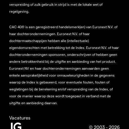
verspreiding of zulk gebruik in strijd is met de lokale wet of
regelgeving.
CAC 40® is een geregistreerd handelsmerk(en) van Euronext N.V. of
haar dochterondernemingen. Euronext N.V. of haar
dochtermaatschappijen hebben alle (intellectuele)
eigendomsrechten met betrekking tot de Index. Euronext N.V. of haar
dochterondernemingen sponsoren, onderschrijven of hebben geen
andere betrokkenheid bij de uitgifte en aanbieding van het product.
Euronext NV en haar dochterondernemingen aanvaarden geen
enkele aansprakelijkheid voor onnauwkeurigheden in de gegevens
waarop de Index is gebaseerd, voor eventuele fouten, fouten of
weglatingen bij de berekening en/of verspreiding van de Index, of
voor de manier waarop deze wordt toegepast in verband met de
uitgifte en aanbieding daarvan.
Vacatures
© 2003 - 2026