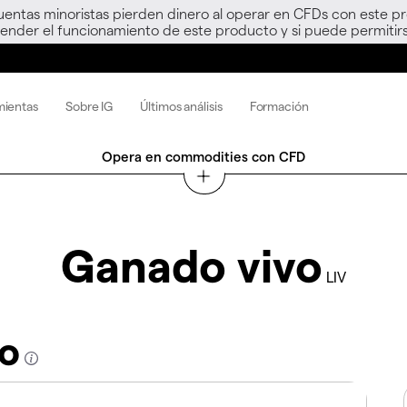
uentas minoristas pierden dinero al operar en CFDs con este p
nder el funcionamiento de este producto y si puede permitirs
mientas
Sobre IG
Últimos análisis
Formación
Opera en commodities con CFD
Ganado vivo
LIV
vo