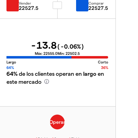
Vender
Comprar
22527.5
22527.5
-13.8
(
-0.06
%)
Máx:
22555.0
Mín:
22502.5
Largo
Corto
64%
36%
64%
de los clientes operan en
largo
en
este mercado