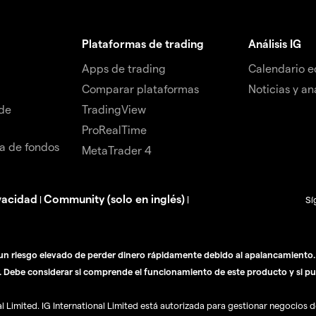
Plataformas de trading
Análisis IG
Apps de trading
Calendario 
Comparar plataformas
Noticias y aná
de
TradingView
ProRealTime
da de fondos
MetaTrader 4
vacidad
Community (solo en inglés)
|
|
Sí
n riesgo elevado de perder dinero rápidamente debido al apalancamiento. E
. Debe considerar si comprende el funcionamiento de este producto y si pu
Limited. IG International Limited está autorizada para gestionar negocios de