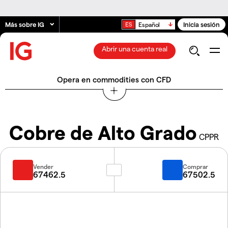
Más sobre IG
Inicia sesión
Español
Abrir una cuenta real
Opera en commodities con CFD
Cobre de Alto Grado
CPPR
Vender
Comprar
67462.5
67502.5