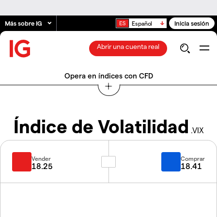
Más sobre IG
Inicia sesión
Español
Abrir una cuenta real
Opera en índices con CFD
Índice de Volatilidad
.VIX
Vender
Comprar
18.25
18.41