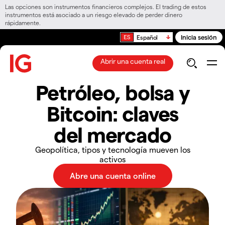
Las opciones son instrumentos financieros complejos. El trading de estos
instrumentos está asociado a un riesgo elevado de perder dinero
rápidamente.
Inicia sesión
Español
Abrir una cuenta real
Petróleo, bolsa y
Bitcoin: claves
del mercado
Geopolítica, tipos y tecnología mueven los
activos